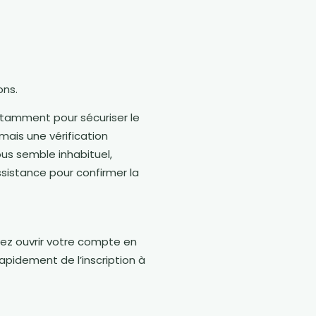
ons.
otamment pour sécuriser le
mais une vérification
ous semble inhabituel,
assistance pour confirmer la
vez ouvrir votre compte en
pidement de l’inscription à