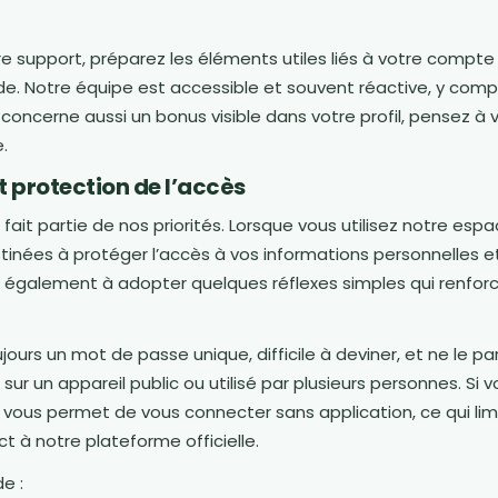
 support, préparez les éléments utiles liés à votre compte af
. Notre équipe est accessible et souvent réactive, y compr
 concerne aussi un bonus visible dans votre profil, pensez à v
.
 protection de l’accès
fait partie de nos priorités. Lorsque vous utilisez notre esp
nées à protéger l’accès à vos informations personnelles et
ns également à adopter quelques réflexes simples qui renfor
ours un mot de passe unique, difficile à deviner, et ne le pa
 sur un appareil public ou utilisé par plusieurs personnes. Si 
vous permet de vous connecter sans application, ce qui limite
t à notre plateforme officielle.
e :